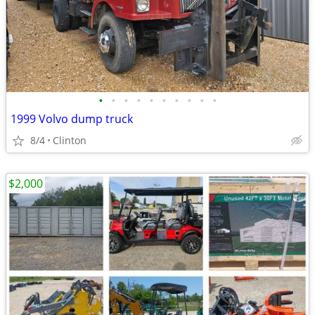
•
•
•
•
•
•
•
•
•
•
1999 Volvo dump truck
8/4
Clinton
$2,000