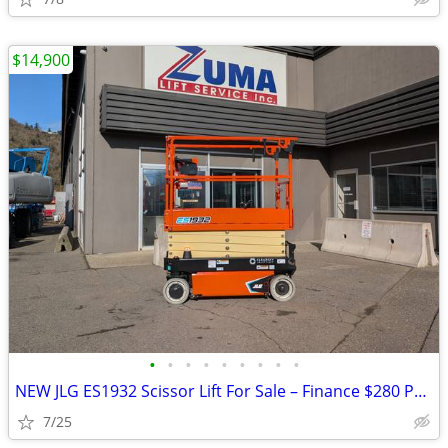
$14,900
•
•
•
•
•
•
•
•
•
NEW JLG ES1932 Scissor Lift For Sale – Finance $280 Per Mo*
7/25