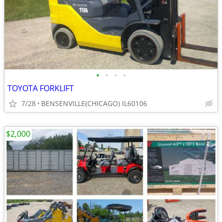
•
•
•
•
TOYOTA FORKLIFT
7/28
BENSENVILLE(CHICAGO) IL60106
$2,000