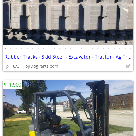
•
•
•
•
•
•
•
•
•
•
•
•
•
•
•
•
•
•
•
•
•
•
•
•
Rubber Tracks - Skid Steer - Excavator - Tractor - Ag Track
8/3
TopDogParts.com
$11,900