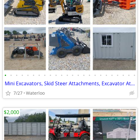
•
•
•
•
•
•
•
•
•
•
•
•
•
•
•
•
•
•
•
•
•
•
•
•
Mini Excavators, Skid Steer Attachments, Excavator Attachments
7/27
Waterloo
$2,000