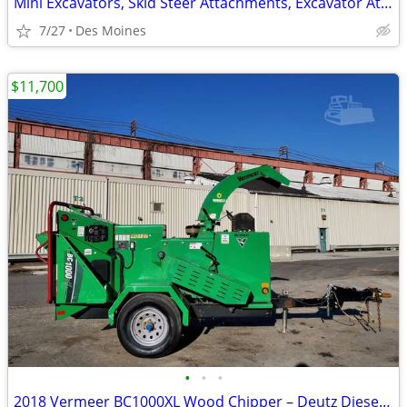
Mini Excavators, Skid Steer Attachments, Excavator Attachments
7/27
Des Moines
$11,700
•
•
•
2018 Vermeer BC1000XL Wood Chipper – Deutz Diesel, 1,100 Hours