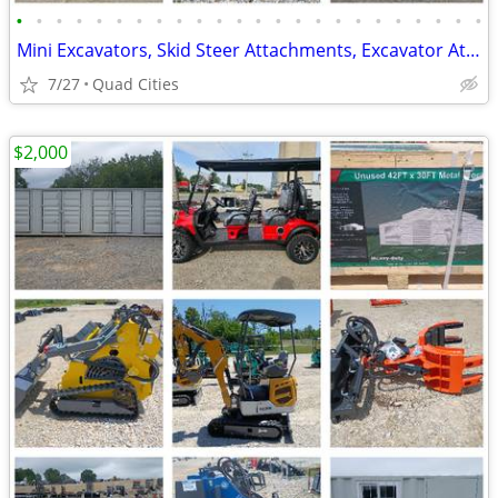
•
•
•
•
•
•
•
•
•
•
•
•
•
•
•
•
•
•
•
•
•
•
•
•
Mini Excavators, Skid Steer Attachments, Excavator Attachments
7/27
Quad Cities
$2,000