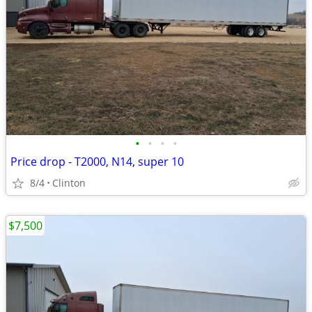
•
•
•
•
Price drop - T2000, N14, super 10
8/4
Clinton
$7,500