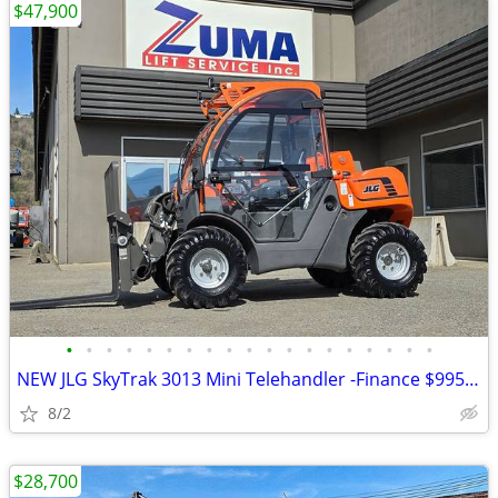
$47,900
•
•
•
•
•
•
•
•
•
•
•
•
•
•
•
•
•
•
•
NEW JLG SkyTrak 3013 Mini Telehandler -Finance $995 Per Mo*
8/2
$28,700