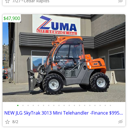
7/27
Cedar Rapids
$47,900
•
•
•
•
•
•
•
•
•
•
•
•
•
•
•
•
•
•
•
NEW JLG SkyTrak 3013 Mini Telehandler -Finance $995 Per Mo*
8/2