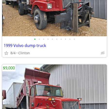
•
•
•
•
•
•
•
•
•
•
1999 Volvo dump truck
8/4
Clinton
$9,000