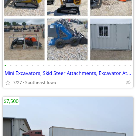
•
•
•
•
•
•
•
•
•
•
•
•
•
•
•
•
•
•
•
•
•
•
•
•
Mini Excavators, Skid Steer Attachments, Excavator Attachments
7/27
Southeast Iowa
$7,500