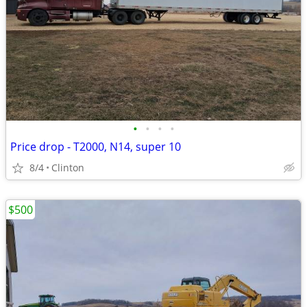
•
•
•
•
Price drop - T2000, N14, super 10
8/4
Clinton
$500