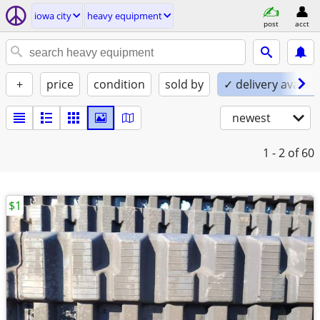
iowa city
heavy equipment
post
acct
+
price
condition
sold by
✓ delivery availab
newest
1 - 2
of 60
$1