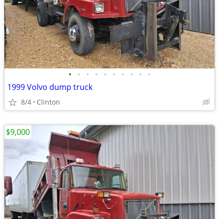
•
•
•
•
•
•
•
•
•
•
1999 Volvo dump truck
8/4
Clinton
$9,000