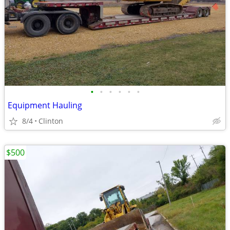
•
•
•
•
•
•
Equipment Hauling
8/4
Clinton
$500