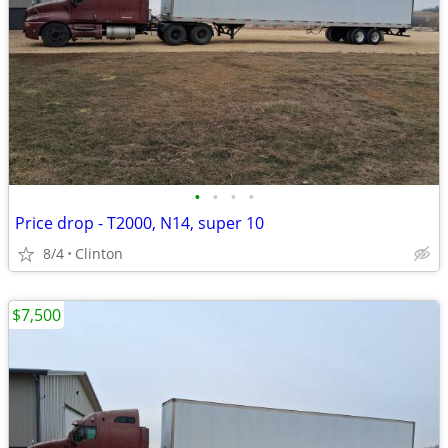
•
•
•
•
Price drop - T2000, N14, super 10
8/4
Clinton
$7,500