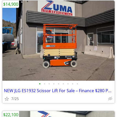
$14,900
•
•
•
•
•
•
•
•
•
NEW JLG ES1932 Scissor Lift For Sale – Finance $280 Per Mo*
7/25
$22,100