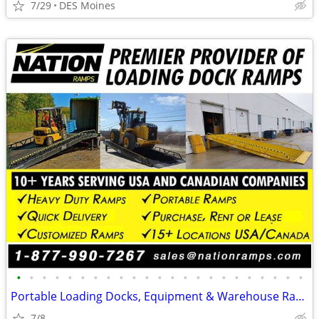
7/29
DES Moines
•
•
•
•
•
•
•
•
•
•
•
•
•
•
•
•
•
•
•
•
•
•
•
Portable Loading Docks, Equipment & Warehouse Ramps (Commercial Ramps)
7/8