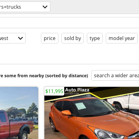
rs+trucks
est
price
sold by
type
model year
search a wider are
are some from nearby (sorted by distance)
$11,995