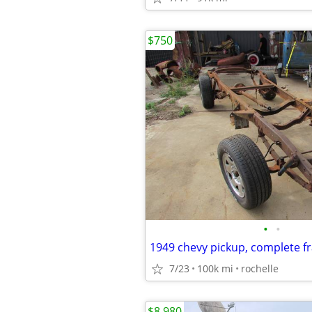
$750
•
•
1949 chevy pickup, complete f
7/23
100k mi
rochelle
$8,980