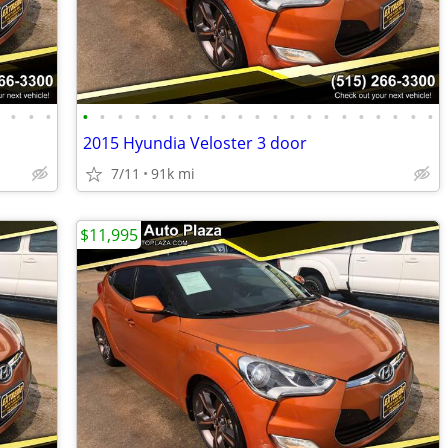
•
•
•
•
•
•
•
•
•
•
•
•
•
•
•
•
•
•
•
•
•
•
•
•
•
2015 Hyundia Veloster 3 door
7/11
91k mi
$11,995