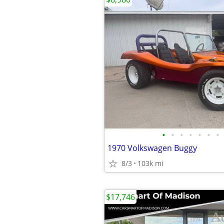
•
•
•
•
•
•
•
1970 Volkswagen Buggy
8/3
103k mi
$17,746