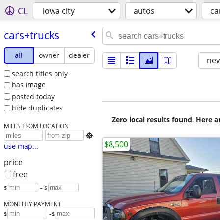
CL
iowa city
autos
ca
cars+trucks
all
owner
dealer
new
search titles only
has image
posted today
hide duplicates
Zero local results found. Here 
MILES FROM LOCATION

$8,500
use map...
price
free
$
– $
MONTHLY PAYMENT
-
$
$