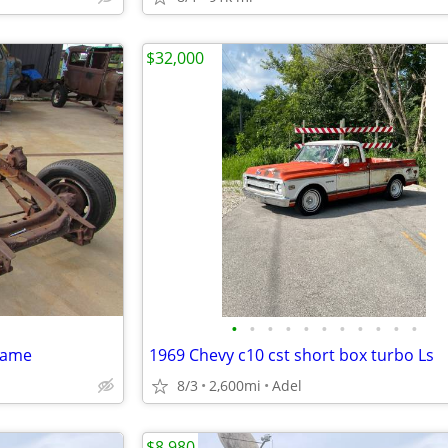
$32,000
•
•
•
•
•
•
•
•
•
•
•
rame
1969 Chevy c10 cst short box turbo Ls
8/3
2,600mi
Adel
$8,980