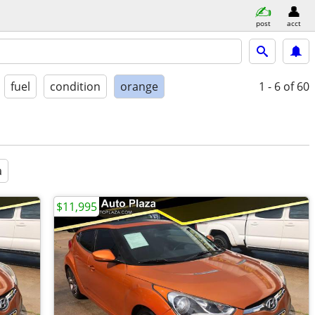
post
acct
fuel
condition
orange
1 - 6
of 60
a
$11,995