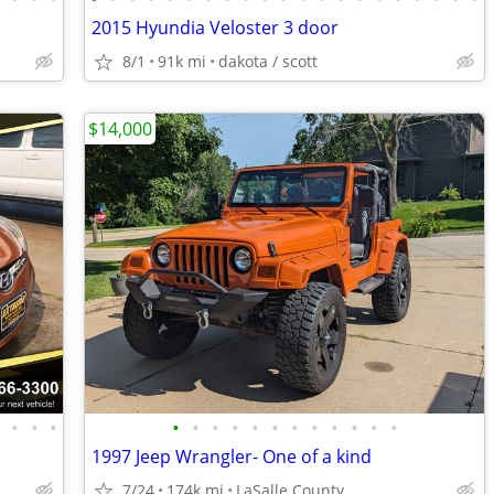
2015 Hyundia Veloster 3 door
8/1
91k mi
dakota / scott
$14,000
•
•
•
•
•
•
•
•
•
•
•
•
•
•
•
•
1997 Jeep Wrangler- One of a kind
7/24
174k mi
LaSalle County