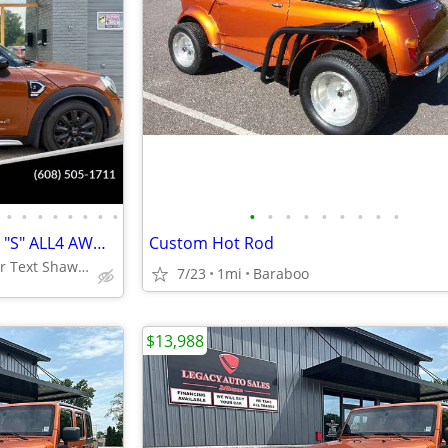
•
•
•
•
•
•
•
•
•
•
•
•
•
•
•
•
•
2018 MINI Countryman Cooper "S" ALL4 AWD Auto 60k Local Clean Title
Custom Hot Rod
Madison, WI Call or Text Shawn 608-505-1711
7/23
1mi
Baraboo
$13,988