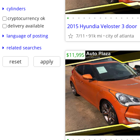
cylinders
•
•
•
•
•
•
•
•
•
•
•
•
•
•
cryptocurrency ok
delivery available
2015 Hyundia Veloster 3 door
language of posting
7/11
91k mi
city of atlanta
related searches
$11,995
reset
apply
•
•
•
•
•
•
•
•
•
•
•
•
•
•