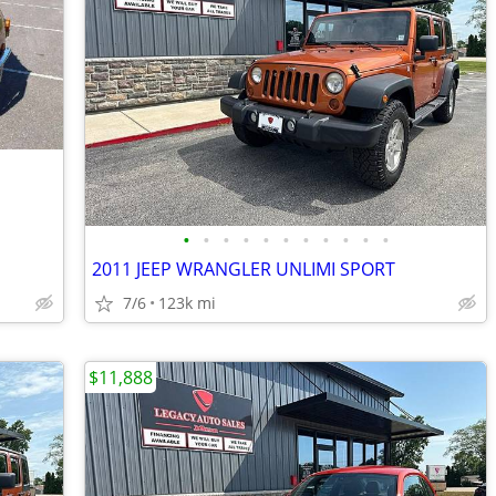
•
•
•
•
•
•
•
•
•
•
•
2011 JEEP WRANGLER UNLIMI SPORT
7/6
123k mi
$11,888