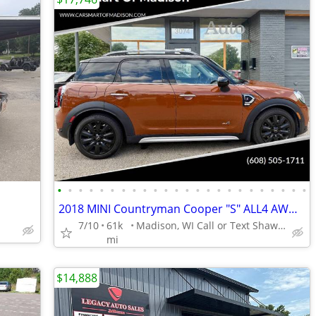
•
•
•
•
•
•
•
•
•
•
•
•
•
•
•
•
•
•
•
•
•
•
•
•
2018 MINI Countryman Cooper "S" ALL4 AWD Auto 60k Local Clean Title
7/10
61k
Madison, WI Call or Text Shawn 608-505-1711
mi
$14,888