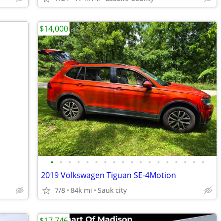
$14,000
•
•
•
•
•
•
•
•
•
•
•
•
•
•
•
•
•
•
2019 Volkswagen Tiguan SE-4Motion
7/8
84k mi
Sauk city
$17,746