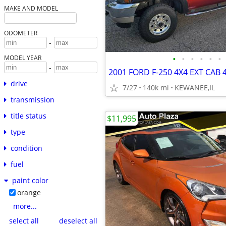
MAKE AND MODEL
ODOMETER
-
•
•
•
•
•
•
MODEL YEAR
-
drive
7/27
140k mi
KEWANEE,IL
transmission
title status
$11,995
type
condition
fuel
paint color
orange
more...
select all
deselect all