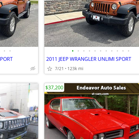
•
•
•
•
•
•
•
•
•
•
•
•
•
SPORT
2011 JEEP WRANGLER UNLIMI SPORT
7/21
123k mi
$37,200