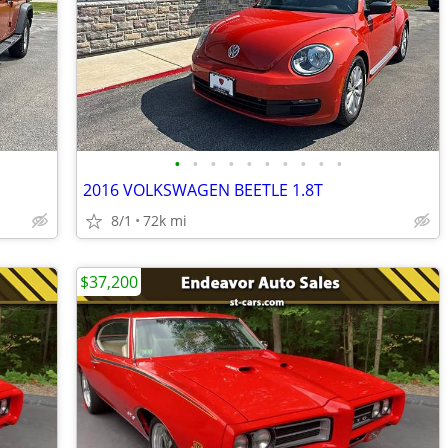
•
•
•
•
•
•
•
•
•
•
2016 VOLKSWAGEN BEETLE 1.8T
8/1
72k mi
$37,200