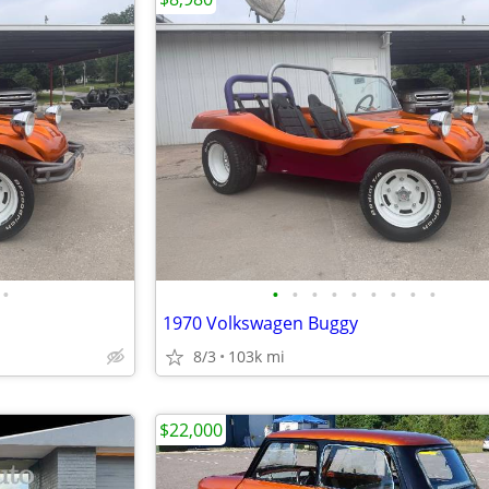
•
•
•
•
•
•
•
•
•
•
1970 Volkswagen Buggy
8/3
103k mi
$22,000