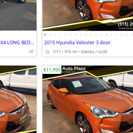
•
•
•
•
•
•
•
•
•
•
•
•
•
•
•
•
•
2001 FORD F-250 4X4 EXT CAB 4X4 LONG BED V10 STUMP PULLER NEW TIRES!
2015 Hyundia Veloster 3 door
7/11
91k mi
dakota / scott
$11,995