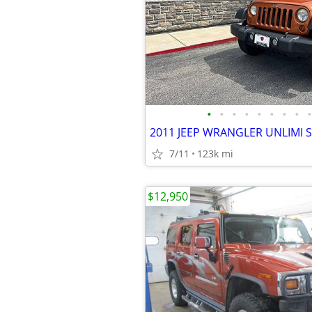
•
•
•
•
•
•
•
•
•
2011 JEEP WRANGLER UNLIMI 
7/11
123k mi
$12,950