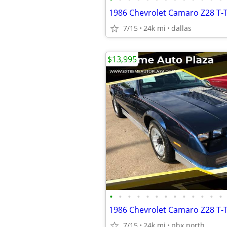
1986 Chevrolet Camaro Z28 T-
7/15
24k mi
dallas
$13,995
•
•
•
•
•
•
•
•
•
•
•
•
•
1986 Chevrolet Camaro Z28 T-
7/15
24k mi
phx north