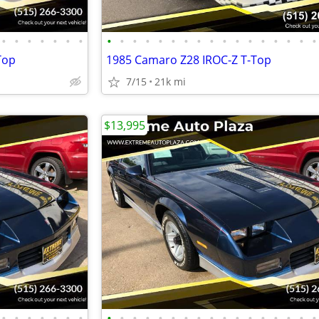
•
•
•
•
•
•
•
•
•
•
•
•
•
•
•
•
•
•
•
•
•
•
•
•
Top
1985 Camaro Z28 IROC-Z T-Top
7/15
21k mi
$13,995
•
•
•
•
•
•
•
•
•
•
•
•
•
•
•
•
•
•
•
•
•
•
•
•