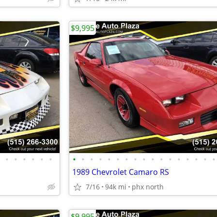
$9,995
•
•
•
•
•
•
•
•
•
•
•
•
•
•
•
•
•
•
•
•
•
•
•
1989 Chevrolet Camaro RS
7/16
94k mi
phx north
$9,995