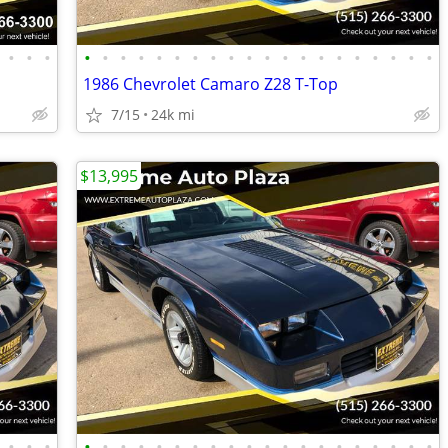
•
•
•
•
•
•
•
•
•
•
•
•
•
•
•
•
•
•
•
•
•
•
•
1986 Chevrolet Camaro Z28 T-Top
7/15
24k mi
$13,995
•
•
•
•
•
•
•
•
•
•
•
•
•
•
•
•
•
•
•
•
•
•
•