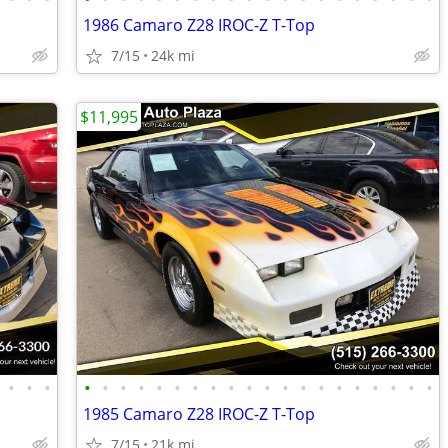
1986 Camaro Z28 IROC-Z T-Top
7/15
24k mi
$11,995
•
•
•
•
•
•
•
•
•
•
•
•
•
•
•
•
•
•
•
•
•
•
•
1985 Camaro Z28 IROC-Z T-Top
7/15
21k mi