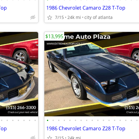
Top
1986 Chevrolet Camaro Z28 T-Top
7/15
24k mi
city of atlanta
$13,995
•
•
•
•
•
•
•
•
•
•
•
•
•
•
•
•
•
•
•
•
•
•
•
•
Top
1986 Chevrolet Camaro Z28 T-Top
7/15
24k mi