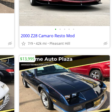
•
•
•
•
•
2000 Z28 Camaro Resto Mod
7/9
42k mi
Pleasant Hill
$13,995