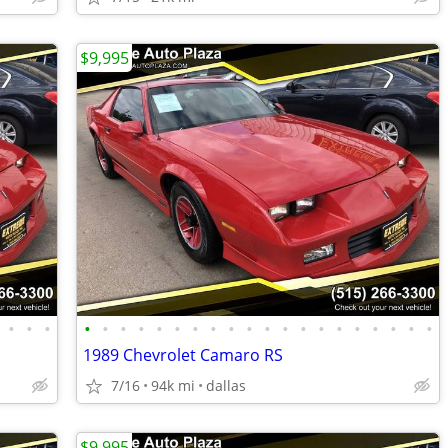
$9,995
•
•
•
•
•
•
•
•
•
•
•
•
•
•
•
•
•
•
•
•
•
•
•
1989 Chevrolet Camaro RS
7/16
94k mi
dallas
$9,995