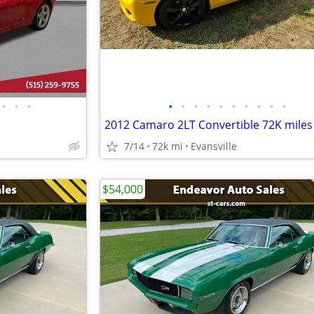
•
•
•
•
•
•
•
•
•
•
•
•
•
2012 Camaro 2LT Convertible 72K miles
7/14
72k mi
Evansville
$54,000