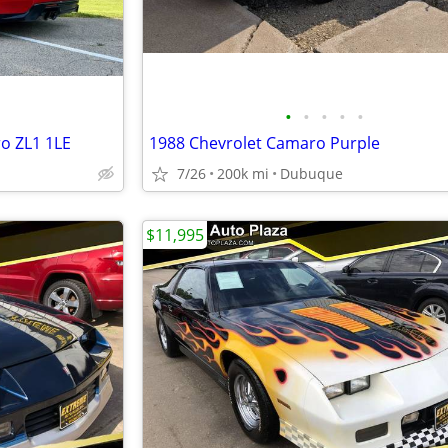
•
•
•
•
•
ro ZL1 1LE
1988 Chevrolet Camaro Purple
7/26
200k mi
Dubuque
$11,995