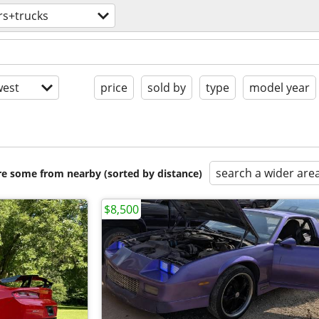
rs+trucks
est
price
sold by
type
model year
search a wider are
are some from nearby (sorted by distance)
$8,500