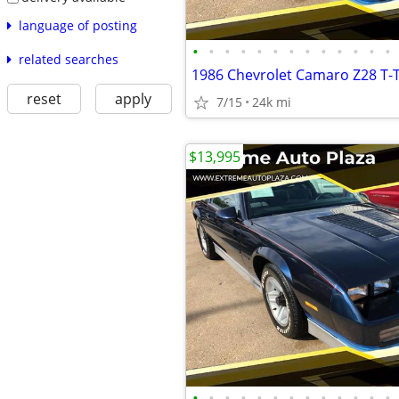
language of posting
•
•
•
•
•
•
•
•
•
•
•
•
•
related searches
1986 Chevrolet Camaro Z28 T-
reset
apply
7/15
24k mi
$13,995
•
•
•
•
•
•
•
•
•
•
•
•
•