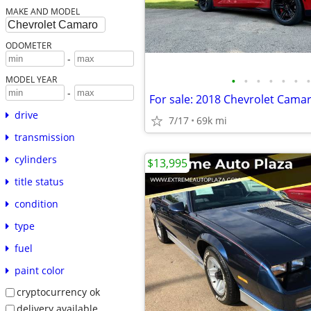
MAKE AND MODEL
ODOMETER
-
•
•
•
•
•
•
•
MODEL YEAR
-
For sale: 2018 Chevrolet Cama
drive
7/17
69k mi
transmission
cylinders
$13,995
title status
condition
type
fuel
paint color
cryptocurrency ok
delivery available