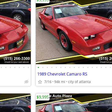
•
•
•
•
•
•
•
•
•
•
•
•
•
•
•
•
•
•
•
•
•
•
•
•
1989 Chevrolet Camaro RS
7/16
94k mi
city of atlanta
$9,995