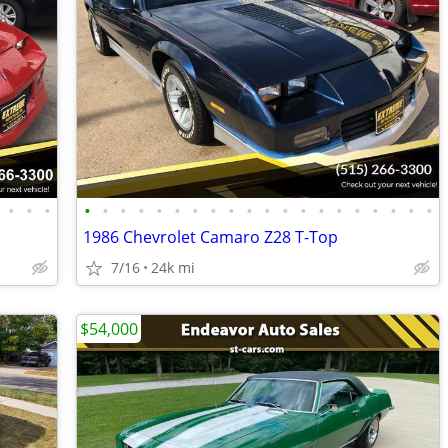
•
•
•
•
•
•
•
•
•
•
•
•
•
•
•
•
•
•
•
•
•
•
•
1986 Chevrolet Camaro Z28 T-Top
7/16
24k mi
$54,000