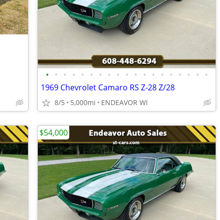
•
•
•
•
•
•
•
•
•
•
•
•
•
•
•
•
•
•
•
1969 Chevrolet Camaro RS Z-28 Z/28
8/5
5,000mi
ENDEAVOR WI
$54,000