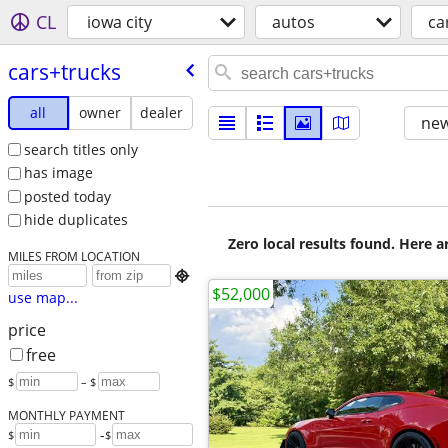
CL
iowa city
autos
ca
cars+trucks
all
owner
dealer
new
search titles only
has image
posted today
hide duplicates
Zero local results found. Here 
MILES FROM LOCATION

$52,000
use map...
price
free
$
– $
MONTHLY PAYMENT
-
$
$