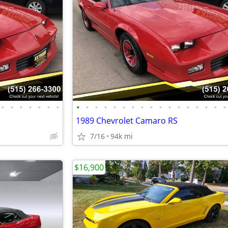
•
•
•
•
•
•
•
•
•
•
•
•
•
•
•
•
•
•
•
•
•
•
•
•
1989 Chevrolet Camaro RS
7/16
94k mi
$16,900