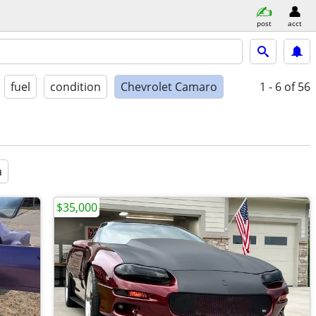
post
acct
fuel
condition
Chevrolet Camaro
1 - 6
of 56
a
$35,000