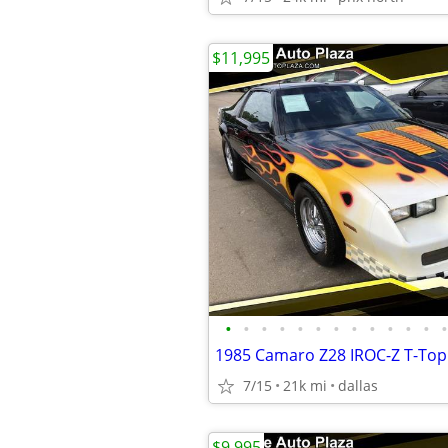
$11,995
•
•
•
•
•
•
•
•
•
•
•
•
•
1985 Camaro Z28 IROC-Z T-Top
7/15
21k mi
dallas
$9,995