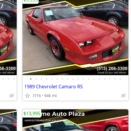
•
•
•
•
•
•
•
•
•
•
•
•
•
•
•
•
•
•
•
•
•
1989 Chevrolet Camaro RS
7/16
94k mi
$13,995