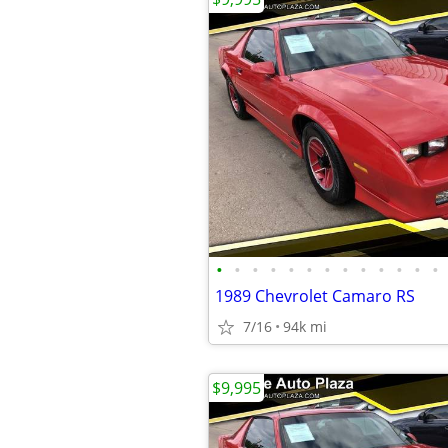
•
•
•
•
•
•
•
•
•
•
•
•
•
1989 Chevrolet Camaro RS
7/16
94k mi
$9,995