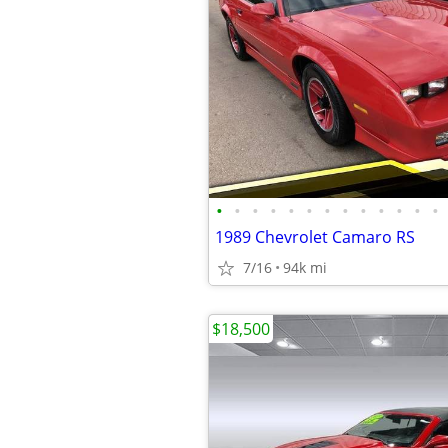
•
•
•
•
•
•
•
•
•
•
•
•
•
1989 Chevrolet Camaro RS
7/16
94k mi
$18,500