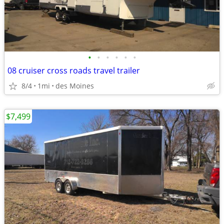
•
•
•
•
•
•
08 cruiser cross roads travel trailer
8/4
1mi
des Moines
$7,499