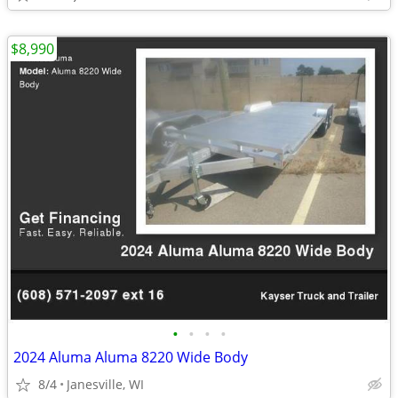
$8,990
•
•
•
•
2024 Aluma Aluma 8220 Wide Body
8/4
Janesville, WI