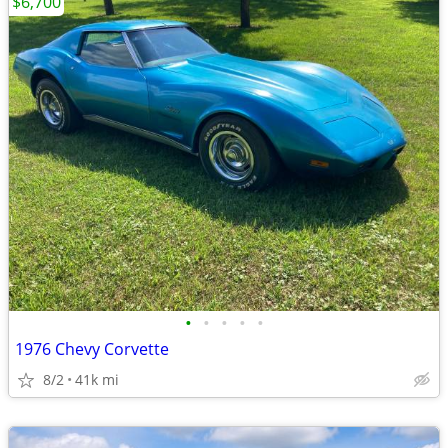
$6,700
•
•
•
•
•
1976 Chevy Corvette
8/2
41k mi