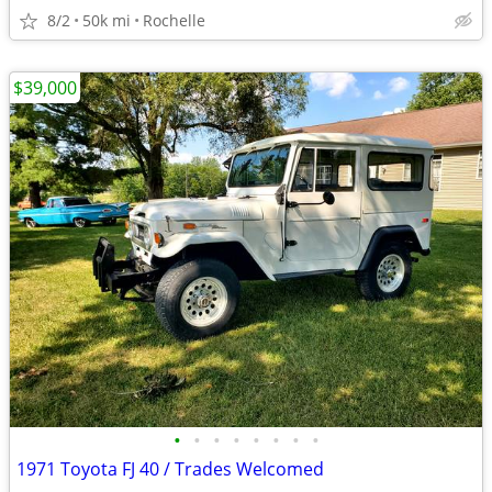
8/2
50k mi
Rochelle
$39,000
•
•
•
•
•
•
•
•
1971 Toyota FJ 40 / Trades Welcomed