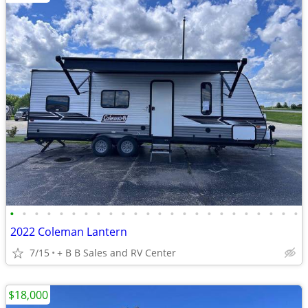
•
•
•
•
•
•
•
•
•
•
•
•
•
•
•
•
•
•
•
•
•
•
•
•
2022 Coleman Lantern
7/15
+ B B Sales and RV Center
$18,000