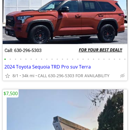
•
•
•
•
•
•
•
•
•
•
•
•
•
•
•
•
•
•
•
•
•
•
•
•
2024 Toyota Sequoia TRD Pro suv Terra
8/1
34k mi
CALL 630-296-5303 FOR AVAILABILITY
$7,500