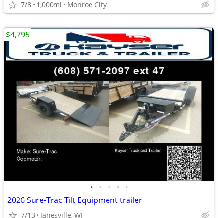
7/8
1,000mi
Monroe City
$4,795
•
•
•
•
•
2026 Sure-Trac Tilt Equipment trailer
7/13
Janesville, WI