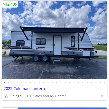
$12,495
•
•
•
•
•
•
•
•
•
•
•
•
•
•
•
•
•
•
•
•
•
•
•
•
2022 Coleman Lantern
8h ago
+ B B Sales and RV Center