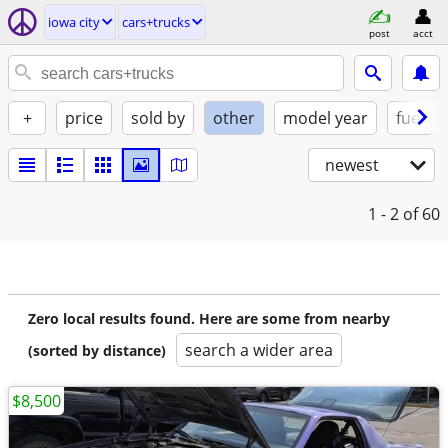
iowa city
cars+trucks
post
acct
+
price
sold by
other
model year
fuel
newest
1 - 2
of 60
Zero local results found. Here are some from nearby
search a wider area
(sorted by distance)
$8,500