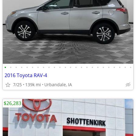
•
•
•
•
•
•
•
•
•
•
•
•
•
•
•
•
•
•
•
•
•
•
•
•
2016 Toyota RAV-4
7/25
139k mi
Urbandale, IA
$26,283