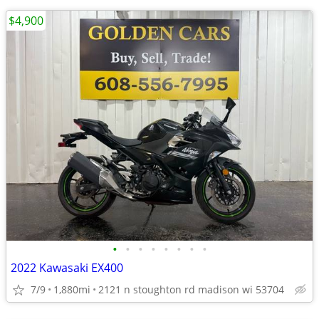
$4,900
•
•
•
•
•
•
•
•
2022 Kawasaki EX400
7/9
1,880mi
2121 n stoughton rd madison wi 53704