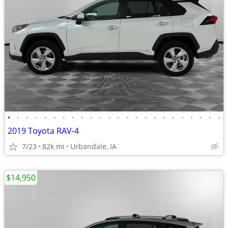
•
•
•
•
•
•
•
•
•
•
•
•
•
•
•
•
•
•
•
•
•
•
•
•
2019 Toyota RAV-4
7/23
82k mi
Urbandale, IA
$14,950