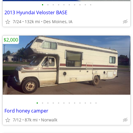
•
•
•
•
•
•
•
•
•
•
2013 Hyundai Veloster BASE
7/24
132k mi
Des Moines, IA
$2,000
•
•
•
•
•
•
•
•
•
•
•
•
Ford honey camper
7/12
87k mi
Norwalk