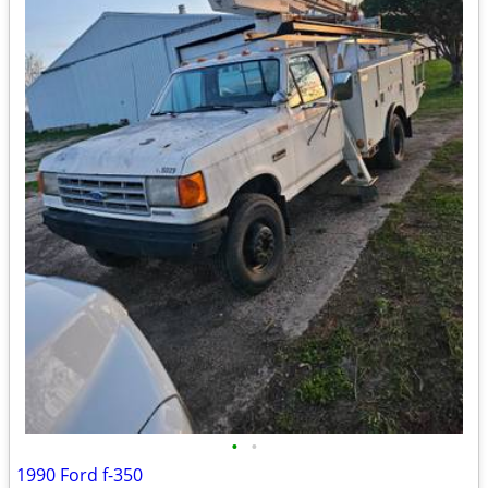
•
•
1990 Ford f-350