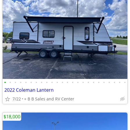
•
•
•
•
•
•
•
•
•
•
•
•
•
•
•
•
•
•
•
•
•
•
•
•
2022 Coleman Lantern
7/22
+ B B Sales and RV Center
$18,000