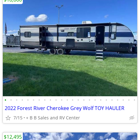
•
•
•
•
•
•
•
•
•
•
•
•
•
•
•
•
•
•
•
•
•
•
•
•
2022 Forest River Cherokee Grey Wolf TOY HAULER
7/15
+ B B Sales and RV Center
$12,495