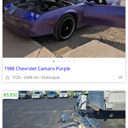
•
•
•
•
•
1988 Chevrolet Camaro Purple
7/26
200k mi
Dubuque
$9,850