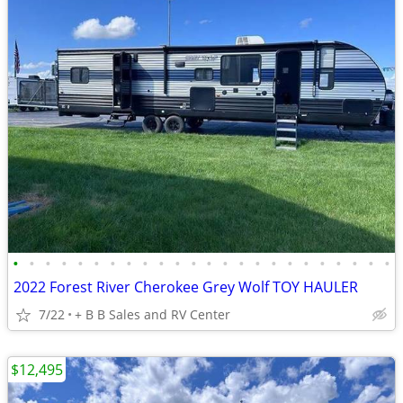
•
•
•
•
•
•
•
•
•
•
•
•
•
•
•
•
•
•
•
•
•
•
•
•
2022 Forest River Cherokee Grey Wolf TOY HAULER
7/22
+ B B Sales and RV Center
$12,495