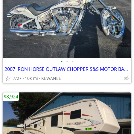
•
•
•
2007 IRON HORSE OUTLAW CHOPPER S&S MOTOR BAD ASS BIKE NASTY PIPES
7/27
10k mi
KEWANEE
$8,924