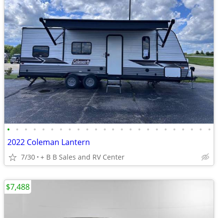
•
•
•
•
•
•
•
•
•
•
•
•
•
•
•
•
•
•
•
•
•
•
•
•
2022 Coleman Lantern
7/30
+ B B Sales and RV Center
$7,488