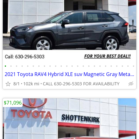
•
•
•
•
•
•
•
•
•
•
•
•
•
•
•
•
•
•
•
•
•
•
•
•
2021 Toyota RAV4 Hybrid XLE suv Magnetic Gray Metallic
8/1
102k mi
CALL 630-296-5303 FOR AVAILABILITY
$71,096