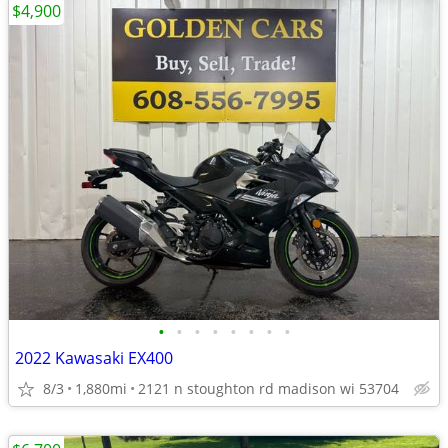
$4,900
•
•
•
•
•
•
•
•
2022 Kawasaki EX400
8/3
1,880mi
2121 n stoughton rd madison wi 53704