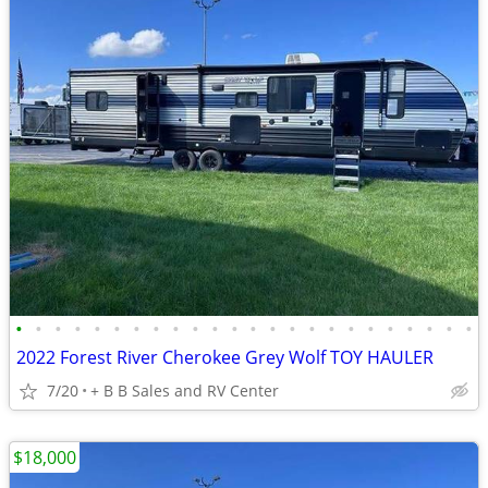
•
•
•
•
•
•
•
•
•
•
•
•
•
•
•
•
•
•
•
•
•
•
•
•
2022 Forest River Cherokee Grey Wolf TOY HAULER
7/20
+ B B Sales and RV Center
$18,000