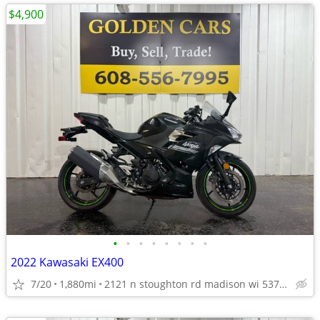
$4,900
•
•
•
•
•
•
•
•
2022 Kawasaki EX400
7/20
1,880mi
2121 n stoughton rd madison wi 53704