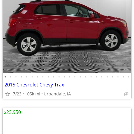
•
•
•
•
•
•
•
•
•
•
•
•
•
•
•
•
•
•
•
•
•
•
•
•
2015 Chevrolet Chevy Trax
7/23
105k mi
Urbandale, IA
$23,950