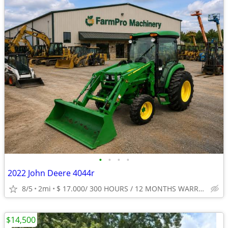
•
•
•
•
2022 John Deere 4044r
8/5
2mi
$ 17.000/ 300 HOURS / 12 MONTHS WARRANTY
$14,500