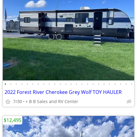
•
•
•
•
•
•
•
•
•
•
•
•
•
•
•
•
•
•
•
•
•
•
•
•
2022 Forest River Cherokee Grey Wolf TOY HAULER
7/30
+ B B Sales and RV Center
$12,495