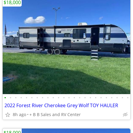
$18,000
•
•
•
•
•
•
•
•
•
•
•
•
•
•
•
•
•
•
•
•
•
•
•
•
2022 Forest River Cherokee Grey Wolf TOY HAULER
8h ago
+ B B Sales and RV Center
$18,000