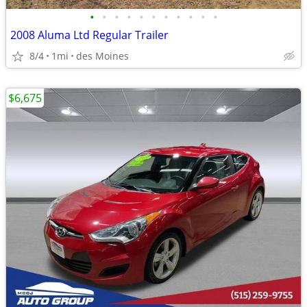
•
•
•
•
•
•
•
•
•
•
•
2008 Aluma Ltd Regular Trailer
8/4
1mi
des Moines
$6,675